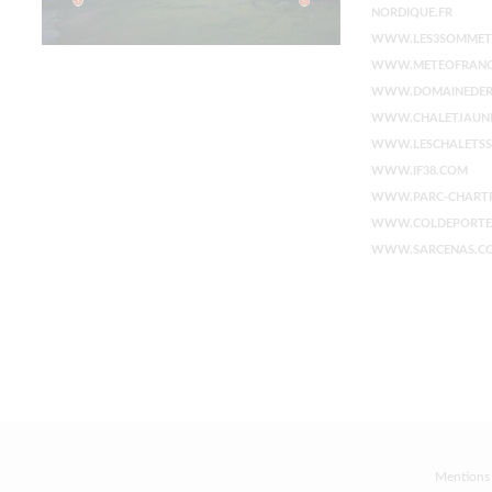
NORDIQUE.FR
WWW.LES3SOMMETS
WWW.METEOFRANC
WWW.DOMAINEDER
WWW.CHALETJAUN
WWW.LESCHALETSS
WWW.IF38.COM
WWW.PARC-CHARTR
WWW.COLDEPORTE
WWW.SARCENAS.C
Mentions 