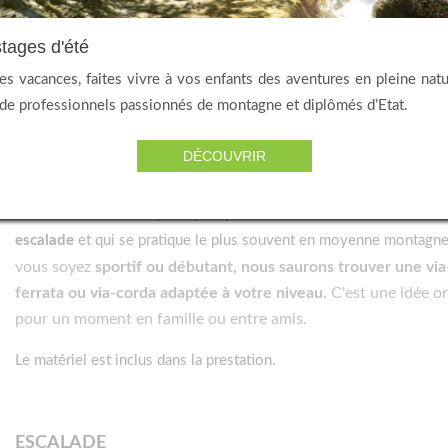
tages d'été
es vacances, faites vivre à vos enfants des aventures en pleine nat
Escalade & Via ferrata
de professionnels passionnés de montagne et diplômés d’Etat.
DÉCOUVRIR
VIA FERRATA / VIA CORDA
La via ferrata
est une pratique sportive mêlant randonnée et
escalade
et qui se pratique le plus souvent en moyenne montagn
vous soyez
sportif ou débutant, nous saurons trouver une via
ferrata ou via-corda adaptée à votre niveau.
C'est une idée or
pour un moment en famille ou entre amis.
Le matériel est inclus dans la prestation.
ESCALADE