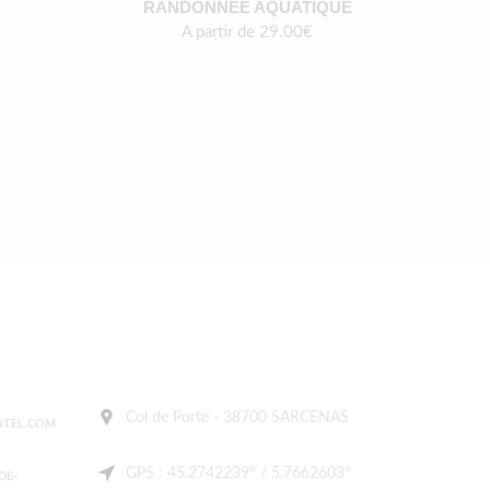
RANDONNÉE AQUATIQUE
A partir de 29.00€
Col de Porte - 38700 SARCENAS
TEL.COM
GPS : 45.2742239° / 5.7662603°
DE-