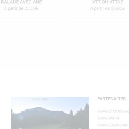
BALADE AVEC ÂNE
VTT OU VTTAE
A partir de 25.00€
A partir de 25.00€
PARTENAIRES
WWW.CARTUSIA-HO
WWW.ONF.FR
WWW.CHAMECHAU