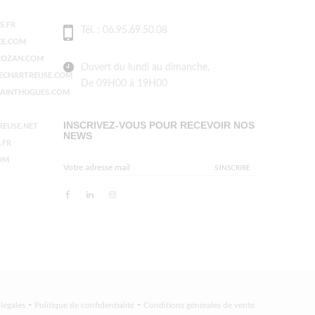
.FR
Tél. : 06.95.69.50.08
E.COM
OZAN.COM
Ouvert du lundi au dimanche,
ECHARTREUSE.COM
De 09H00 à 19H00
AINTHUGUES.COM
INSCRIVEZ-VOUS POUR RECEVOIR NOS
EUSE.NET
NEWS
.FR
OM
-
-
légales
Politique de confidentialité
Conditions générales de vente