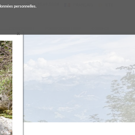
06.95.69.50.08
FRANÇAIS
ÉTÉ
 données personnelles.
ENTREPRISES
FORMATION BY EDP
CONTACT