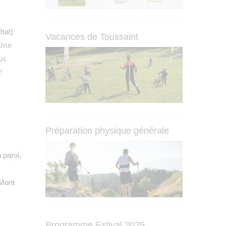
tat)
Vacances de Toussaint
Une
us
 !
Préparation physique générale
 paroi,
 Mont
Programme Estival 2025