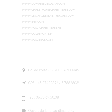
WWW.DOMAINEDEROZAN.COM
WWW.CHALETJAUNECHARTREUSE.COM
WWW.LESCHALETSSAINTHUGUES.COM
WWW.IF38.COM
WWW.PARC-CHARTREUSE.NET
WWW.COLDEPORTE.FR
WWW.SARCENAS.COM
Col de Porte - 38700 SARCENAS
GPS : 45.2742239° / 5.7662603°
Tél. : 06.95.69.50.08
Ouvert du lundi au dimanche,