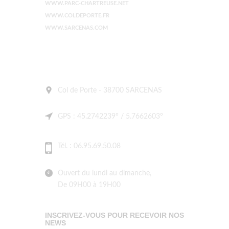
WWW.PARC-CHARTREUSE.NET
WWW.COLDEPORTE.FR
WWW.SARCENAS.COM
Col de Porte - 38700 SARCENAS
GPS : 45.2742239° / 5.7662603°
Tél. : 06.95.69.50.08
Ouvert du lundi au dimanche,
De 09H00 à 19H00
INSCRIVEZ-VOUS POUR RECEVOIR NOS
NEWS