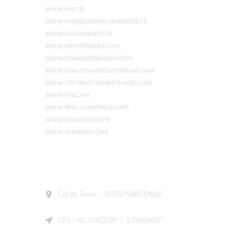
WWW.ONF.FR
WWW.CHAMECHAUDE-NORDIQUE.FR
WWW.LES3SOMMETS.FR
WWW.METEOFRANCE.COM
WWW.DOMAINEDEROZAN.COM
WWW.CHALETJAUNECHARTREUSE.COM
WWW.LESCHALETSSAINTHUGUES.COM
WWW.IF38.COM
WWW.PARC-CHARTREUSE.NET
WWW.COLDEPORTE.FR
WWW.SARCENAS.COM
Col de Porte - 38700 SARCENAS
GPS : 45.2742239° / 5.7662603°